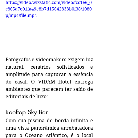
https://video.wixstatic.com/video/fcc1e6_0
c865a7e01fa49e8b7d15642838b0f38/1080
p/mp4/file.mp4
Fotógrafos e videomakers exigem luz 
natural, cenários sofisticados e 
amplitude para capturar a essência 
do casal. O VIDAM Hotel entrega 
ambientes que parecem ter saído de 
editoriais de luxo:
Rooftop Sky Bar
Com sua piscina de borda infinita e 
uma vista panorâmica arrebatadora 
para o Oceano Atlântico, é o local 