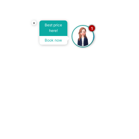
×
Best price
1
here!
Book now
Hóspedes do andar Diamante (4º 
andar) ainda possuem acesso ao 
exclusivo Club Lounge VIDAM, um 
espaço reservado com jacuzzi e bar 
privativo.
Perguntas Frequentes (FAQ) - 
Dia da Noiva no VIDAM Hotel