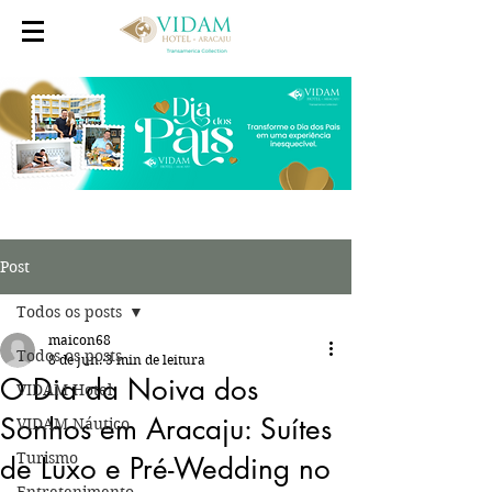
Post
Todos os posts
maicon68
Todos os posts
8 de jun.
3 min de leitura
O Dia da Noiva dos
VIDAM Hotel
Sonhos em Aracaju: Suítes
VIDAM Náutico
Turismo
de Luxo e Pré-Wedding no