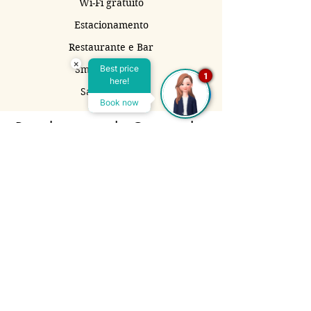
Wi-Fi gratuito
Estacionamento
Restaurante e Bar
×
Small Shopping
Best price
1
here!
Sala de Jogos
Book now
Regulamento da Campanha
de Férias de Julho
1. Período da Promoção:
A promoção é válida para estadias entre 01
de julho e 31 de julho de 2024.
2. Reservas e Pagamentos:
A promoção é válida para reservas feitas a
partir de 18 de junho de 2024.
As reservas devem ser realizadas