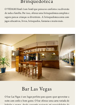
Brinquedoteca
O VIDAM Hotel é um hotel que pensa no conforto e na diversão
de toda a família. Por isso, oferece uma brinquedoteca completa e
segura para as crianças se divertirem. A brinquedoteca conta com
jogos educativos, livros, brinquedos, fantasias e muito mais.
Bar Las Vegas
O bar Las Vegas é um lugar perfeito para quem quer aproveitar a
noite com estilo e bom gosto. O bar oferece uma carta variada de
bebidas e pratos, desde coquetéis nacionais até especialidades da