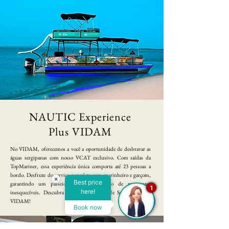
NAUTIC Experience
Plus VIDAM
No VIDAM, oferecemos a você a oportunidade de desbravar as
águas sergipanas com nosso VCAT exclusivo. Com saídas da
TopMariner, essa experiência única comporta até 23 pessoas a
bordo. Desfrute do serviço completo com marinheiro e garçom,
×
Best price
garantindo um passeio tranquilo e cheio de momentos
1
here!
inesquecíveis. Descubra a beleza dos rios de Sergipe com o
VIDAM!
Book now