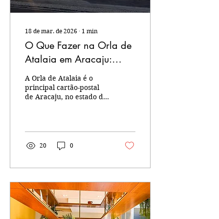
18 de mar. de 2026
∙
1
min
O Que Fazer na Orla de
Atalaia em Aracaju:
Guia Definitivo
A Orla de Atalaia é o
principal cartão-postal
de Aracaju, no estado de
Sergipe. Considerada
uma das mais completas
do Brasil, com seus lagos,
ciclovias e monumentos,
é o lugar perfeito para
20
0
passear, praticar
esportes e aproveitar a
brisa única do mar do
Nordeste. Principais
Atrações na Orla de
Atalaia: Arcos da Orla de
Atalaia: O monumento
mais icônico da cidade e