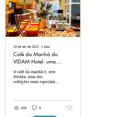
parada obrigatória para
registrar sua viagem.
Passarela do Caranguejo:
O coração gastronômico
de Aracaju, famoso pela
culinária...
10 de set. de 2025
∙
1
min
Café da Manhã do
VIDAM Hotel: uma
experiência aberta ao
O café da manhã é, sem
público
dúvida, uma das
refeições mais especiais
do dia, e no VIDAM Hotel
Aracaju , ele se
transforma em uma
verdadeira experiência
gastronômica. Servido
456
0
diariamente no
charmoso Restaurante