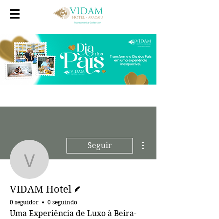
Mais ações
Seguir
VIDAM Hotel
Escritor
VIDAM Hotel
0 seguidor
0 seguindo
Uma Experiência de Luxo à Beira-