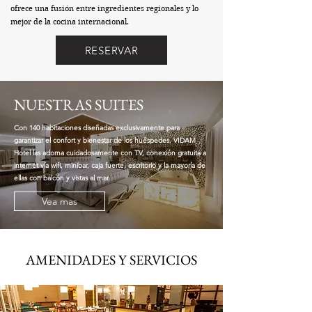
ofrece una fusión entre ingredientes regionales y lo
mejor de la cocina internacional.
RESERVAR
NUESTRAS SUITES
Con 140 habitaciones diseñadas exclusivamente para
garantizar el confort y bienestar de los huéspedes, VIDAM
Hotel las adorna cuidadosamente con TV, conexión gratuita a
internet vía wifi, minibar, caja fuerte, escritorio y la mayoría de
ellas con balcón y vistas al mar.
Vea mas
AMENIDADES Y SERVICIOS