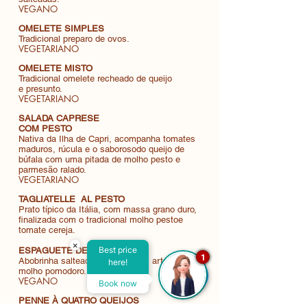
VEGANO
OMELETE SIMPLES
Tradicional preparo de ovos.
VEGETARIANO
OMELETE MISTO
Tradicional omelete recheado de queijo
e presunto.
VEGETARIANO
SALADA CAPRESE
COM PESTO
Nativa da Ilha de Capri, acompanha tomates
maduros, rúcula e o saborosodo queijo de
búfala com uma pitada de molho pesto e
parmesão ralado.
VEGETARIANO
TAGLIATELLE AL PESTO
Prato típico da Itália, com massa grano duro,
finalizada com o tradicional molho pestoe
tomate cereja.
×
Best price
ESPAGUETE DE ABOBRINHA
1
Abobrinha salteada em tiras com artesanal
here!
molho pomodoro.
VEGANO
Book now
PENNE À QUATRO QUEIJOS