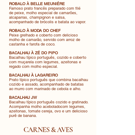
ROBALO À BELLE MEUNIÉRE
Famoso prato francês preparado com filé
de peixe, molho especial de camarões,
alcaparras, champignon e salsa,
acompanhado de brócolis e batata ao vapor.
ROBALO À MODA DO CHEF
Peixe grelhado e coberto com delicioso
molho de camarão, servido com arroz de
castanha e farofa de coco.
BACALHAU À ZÉ DO PIPO
Bacalhau típico português, cozido e coberto
com muçarela com legumes, azeitonas e
regado com molho especial.
BACALHAU À LAGAREIRO
Prato típico português que combina bacalhau
cozido e assado, acompanhado de batatas
ao murro com marinado de cebola e alho.
BACALHAU JW
Bacalhau típico português cozido e gratinado.
Acompanha molho aceboladocom legumes,
azeitonas, tomate cereja, ovo e um delicioso
purê de banana.
CARNES & AVES