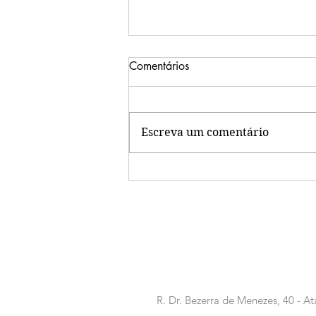
Comentários
Escreva um comentário
O Melhor Centro de
Convenções em Hotel de
Aracaju
R. Dr. Bezerra de Menezes, 40 - At