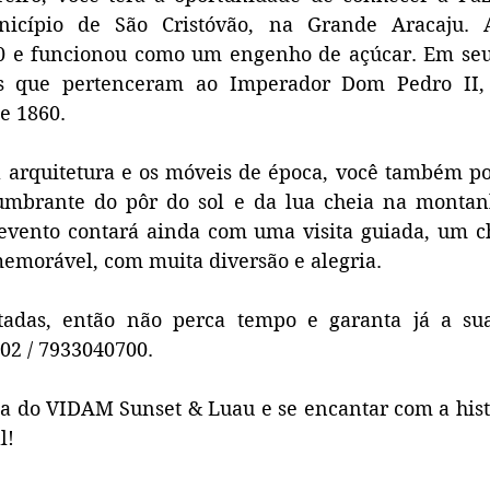
nicípio de São Cristóvão, na Grande Aracaju. A
0 e funcionou como um engenho de açúcar. Em seu i
s que pertenceram ao Imperador Dom Pedro II, q
e 1860.
 arquitetura e os móveis de época, você também pod
umbrante do pôr do sol e da lua cheia na montan
evento contará ainda com uma visita guiada, um ch
emorável, com muita diversão e alegria.
tadas, então não perca tempo e garanta já a sua
02 / 7933040700. 
a do VIDAM Sunset & Luau e se encantar com a histó
l!