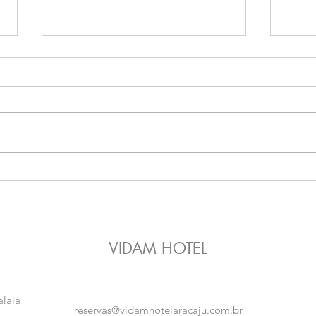
O Dia da Noiva dos Sonhos
O Qu
em Aracaju: Suítes de Luxo e
Atal
Pré-Wedding no VIDAM Hotel
Defin
VIDAM HOTEL
alaia
reservas@vidamhotelaracaju.com.br