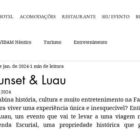
HOTEL
ACOMODAÇÕES
RESTAURANTE
SEU EVENTO
B
VIDAM Náutico
Turismo
Entretenimento
e jan. de 2024
1 min de leitura
nset & Luau
e 2024
ina história, cultura e muito entretenimento na Fa
ra viver uma experiência única e inesquecível? Entã
uau, um evento que vai te levar a uma viagem n
enda Escurial, uma propriedade histórica que g