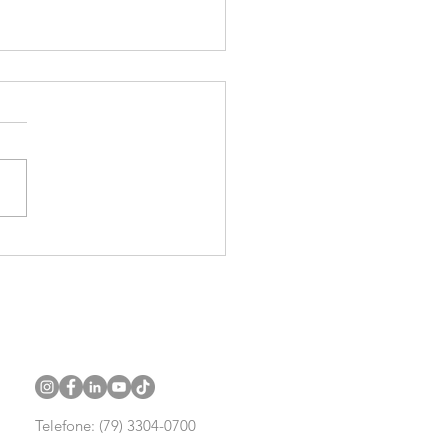
e Fazer na Orla de
aia em Aracaju: Guia
itivo
Telefone: (79) 3304-0700