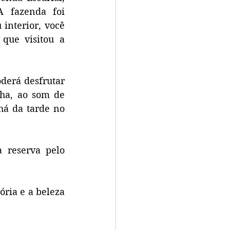
 fazenda foi 
nterior, você 
ue visitou a 
erá desfrutar 
ha, ao som de 
á da tarde no 
 reserva pelo 
ria e a beleza 