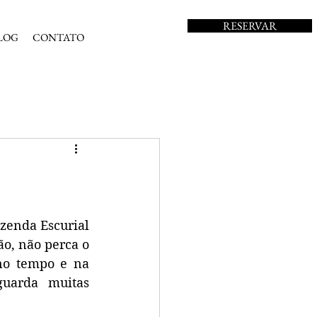
RESERVAR
LOG
CONTATO
zenda Escurial
o, não perca o 
o tempo e na 
uarda muitas 